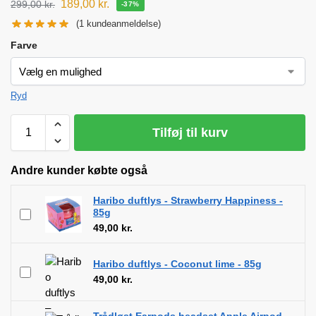
189,00
kr.
299,00
kr.
-37%
(
1
kundeanmeldelse)
Farve
Ryd
Tilføj til kurv
Andre kunder købte også
Haribo duftlys - Strawberry Happiness -
85g
49,00
kr.
Haribo duftlys - Coconut lime - 85g
49,00
kr.
Trådløst Earpods headset Apple Airpod