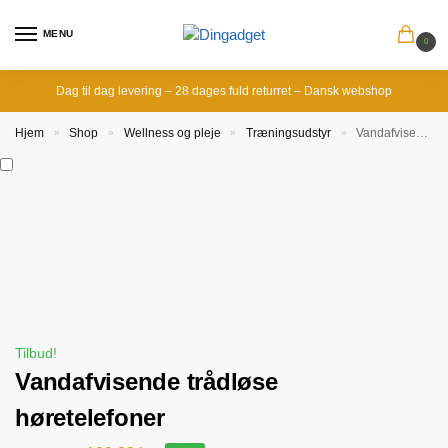
MENU
0
Dag til dag levering – 28 dages fuld returret – Dansk webshop
Hjem
Shop
Wellness og pleje
Træningsudstyr
Vandafvisende trådløse høretelefoner
»
»
»
»
Tilbud!
Vandafvisende trådløse
høretelefoner