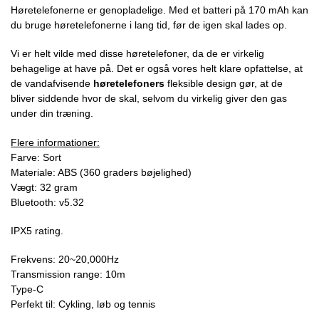
Høretelefonerne er genopladelige. Med et batteri på 170 mAh kan
du bruge høretelefonerne i lang tid, før de igen skal lades op.
Vi er helt vilde med disse høretelefoner, da de er virkelig
behagelige at have på. Det er også vores helt klare opfattelse, at
de vandafvisende
høretelefoners
fleksible design gør, at de
bliver siddende hvor de skal, selvom du virkelig giver den gas
under din træning.
Flere informationer:
Farve: Sort
Materiale: ABS (360 graders bøjelighed)
Vægt: 32 gram
Bluetooth: v5.32
IPX5 rating.
Frekvens: 20~20,000Hz
Transmission range: 10m
Type-C
Perfekt til: Cykling, løb og tennis