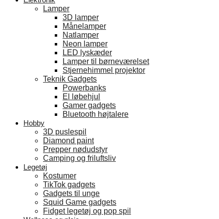
Lamper
3D lamper
Månelamper
Natlamper
Neon lamper
LED lyskæder
Lamper til børneværelset
Stjernehimmel projektor
Teknik Gadgets
Powerbanks
El løbehjul
Gamer gadgets
Bluetooth højtalere
Hobby
3D puslespil
Diamond paint
Prepper nødudstyr
Camping og friluftsliv
Legetøj
Kostumer
TikTok gadgets
Gadgets til unge
Squid Game gadgets
Fidget legetøj og pop spil