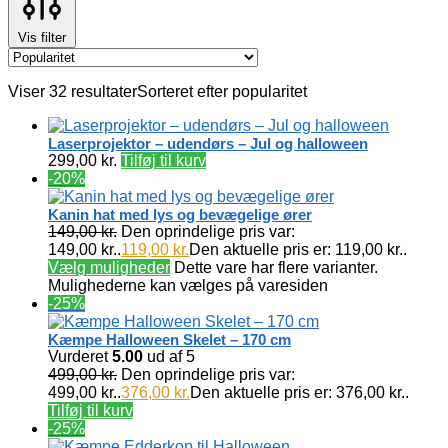
Vis filter
Viser 32 resultater
Sorteret efter popularitet
Laserprojektor – udendørs – Jul og halloween
299,00
kr.
Tilføj til kurv
-20%
Kanin hat med lys og bevægelige ører
149,00
kr.
Den oprindelige pris var:
149,00 kr..
119,00
kr.
Den aktuelle pris er: 119,00 kr..
Vælg muligheder
Dette vare har flere varianter.
Mulighederne kan vælges på varesiden
-25%
Kæmpe Halloween Skelet – 170 cm
Vurderet
5.00
ud af 5
499,00
kr.
Den oprindelige pris var:
499,00 kr..
376,00
kr.
Den aktuelle pris er: 376,00 kr..
Tilføj til kurv
-25%