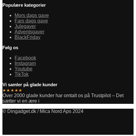
Populære kategorier
Mors dags gave
Fars dags gave
Julegaver
Adventsgaver
BlackFriday
Følg os
Facebook
Instagram
Youtube
TikTok
Vi samler på glade kunder
★★★★★
Over 2000 glade kunder har omtalt os på Trustpilot – Det
sætter vi en ære i
© Dingadget.dk / Mica Nord Aps 2024