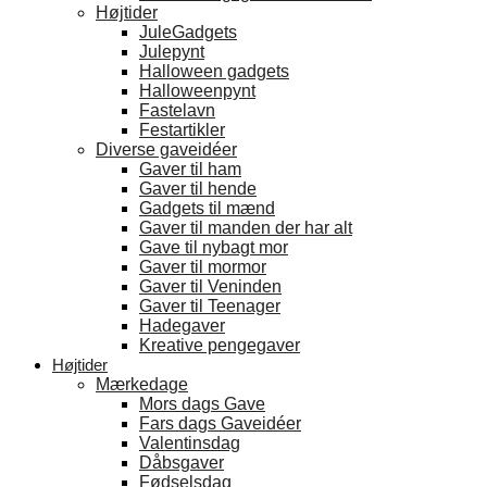
Højtider
JuleGadgets
Julepynt
Halloween gadgets
Halloweenpynt
Fastelavn
Festartikler
Diverse gaveidéer
Gaver til ham
Gaver til hende
Gadgets til mænd
Gaver til manden der har alt
Gave til nybagt mor
Gaver til mormor
Gaver til Veninden
Gaver til Teenager
Hadegaver
Kreative pengegaver
Højtider
Mærkedage
Mors dags Gave
Fars dags Gaveidéer
Valentinsdag
Dåbsgaver
Fødselsdag