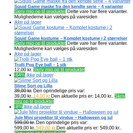
Squid Game maske fra den kendte serie – 4 varianter
Skriv mig op til produktet
Dette vare har flere varianter.
Mulighederne kan vælges på varesiden
Ikke på lager
Squid Game kostume – Komplet kostume i 2 størrelser
Skriv mig op til produktet
Dette vare har flere varianter.
Mulighederne kan vælges på varesiden
Ikke på lager
Trolli Pop Eye ball – 1 stk
12,00
kr.
Skriv mig op til produktet
-64%
Ikke på lager
Slime Sort og Lilla
39,00
kr.
Den oprindelige pris var:
39,00 kr..
14,00
kr.
Den aktuelle pris er: 14,00 kr..
Skriv
mig op til produktet
-8%
Ikke på lager
Jule Mini projektor til vindue – Halloween og jul
599,00
kr.
Den oprindelige pris var:
599,00 kr..
549,00
kr.
Den aktuelle pris er: 549,00 kr..