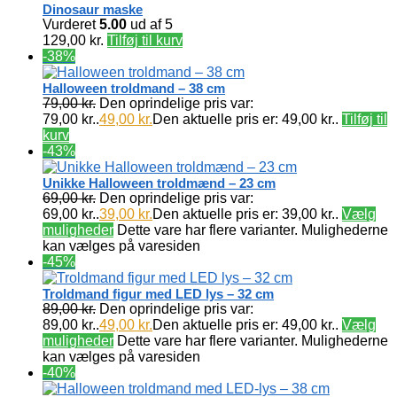
Dinosaur maske
Vurderet
5.00
ud af 5
129,00
kr.
Tilføj til kurv
-38%
Halloween troldmand – 38 cm
79,00
kr.
Den oprindelige pris var:
79,00 kr..
49,00
kr.
Den aktuelle pris er: 49,00 kr..
Tilføj til
kurv
-43%
Unikke Halloween troldmænd – 23 cm
69,00
kr.
Den oprindelige pris var:
69,00 kr..
39,00
kr.
Den aktuelle pris er: 39,00 kr..
Vælg
muligheder
Dette vare har flere varianter. Mulighederne
kan vælges på varesiden
-45%
Troldmand figur med LED lys – 32 cm
89,00
kr.
Den oprindelige pris var:
89,00 kr..
49,00
kr.
Den aktuelle pris er: 49,00 kr..
Vælg
muligheder
Dette vare har flere varianter. Mulighederne
kan vælges på varesiden
-40%