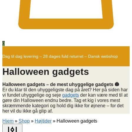
0
Dag til dag levering – 28 dages fuld returret – Dansk webshop
Halloween gadgets
Halloween gadgets – de mest uhyggelige gadgets 🎃
Er du klar til den uhyggeligste dag på året? Her på siden har
vi fundet uhyggelige og seje
gadgets
der kan være med til at
gøre din Halloween endnu bedre. Tag et kig i vores mest
skræmmende kategori og hold dig ikke for øjnene – for det
her vil du ikke gå glip af.
Hjem
»
Shop
»
Højtider
»
Halloween gadgets