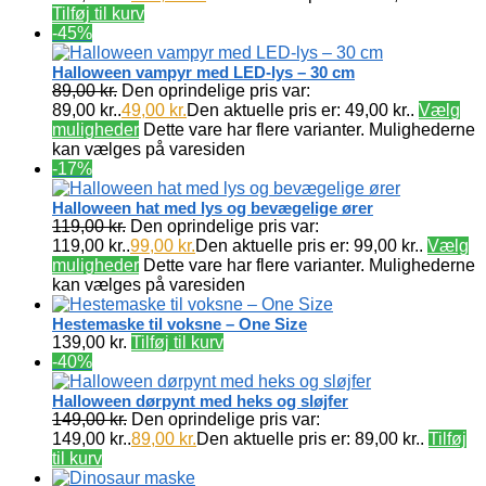
Tilføj til kurv
-45%
Halloween vampyr med LED-lys – 30 cm
89,00
kr.
Den oprindelige pris var:
89,00 kr..
49,00
kr.
Den aktuelle pris er: 49,00 kr..
Vælg
muligheder
Dette vare har flere varianter. Mulighederne
kan vælges på varesiden
-17%
Halloween hat med lys og bevægelige ører
119,00
kr.
Den oprindelige pris var:
119,00 kr..
99,00
kr.
Den aktuelle pris er: 99,00 kr..
Vælg
muligheder
Dette vare har flere varianter. Mulighederne
kan vælges på varesiden
Hestemaske til voksne – One Size
139,00
kr.
Tilføj til kurv
-40%
Halloween dørpynt med heks og sløjfer
149,00
kr.
Den oprindelige pris var:
149,00 kr..
89,00
kr.
Den aktuelle pris er: 89,00 kr..
Tilføj
til kurv