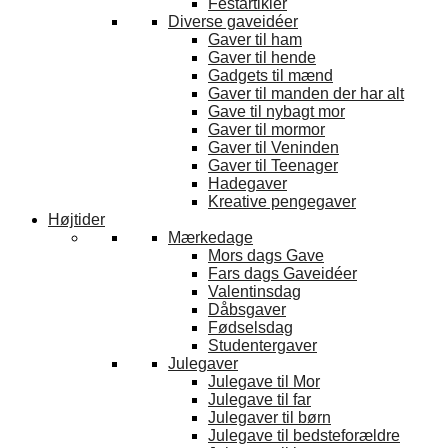
Festartikler
Diverse gaveidéer
Gaver til ham
Gaver til hende
Gadgets til mænd
Gaver til manden der har alt
Gave til nybagt mor
Gaver til mormor
Gaver til Veninden
Gaver til Teenager
Hadegaver
Kreative pengegaver
Højtider
Mærkedage
Mors dags Gave
Fars dags Gaveidéer
Valentinsdag
Dåbsgaver
Fødselsdag
Studentergaver
Julegaver
Julegave til Mor
Julegave til far
Julegaver til børn
Julegave til bedsteforældre