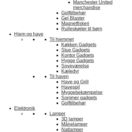
Manchester United
merchandise
Golftilbehør
Gel Blaster
Magnetfiskeri
Rulleskøjter til børn
Hjem og have
Til hjemmet
Køkken Gadgets
Stue Gadgets
Kontor Gadgets
Hygge Gadgets
Soveværelse
Kæledyr
Til haven
Have og Grill
Havespil
Myggebekæmpelse
Sommer gadgets
Golftilbehør
Elektronik
Lamper
3D lamper
Månelamper
Natlamper