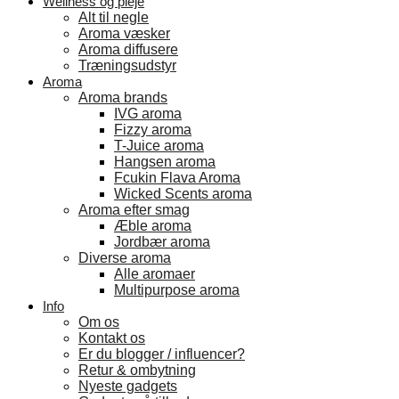
Wellness og pleje
Alt til negle
Aroma væsker
Aroma diffusere
Træningsudstyr
Aroma
Aroma brands
IVG aroma
Fizzy aroma
T-Juice aroma
Hangsen aroma
Fcukin Flava Aroma
Wicked Scents aroma
Aroma efter smag
Æble aroma
Jordbær aroma
Diverse aroma
Alle aromaer
Multipurpose aroma
Info
Om os
Kontakt os
Er du blogger / influencer?
Retur & ombytning
Nyeste gadgets