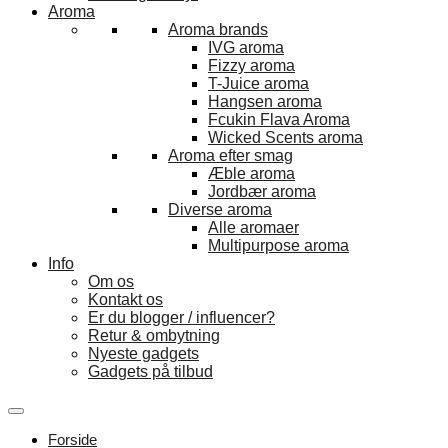
Aroma
Aroma brands
IVG aroma
Fizzy aroma
T-Juice aroma
Hangsen aroma
Fcukin Flava Aroma
Wicked Scents aroma
Aroma efter smag
Æble aroma
Jordbær aroma
Diverse aroma
Alle aromaer
Multipurpose aroma
Info
Om os
Kontakt os
Er du blogger / influencer?
Retur & ombytning
Nyeste gadgets
Gadgets på tilbud
Forside