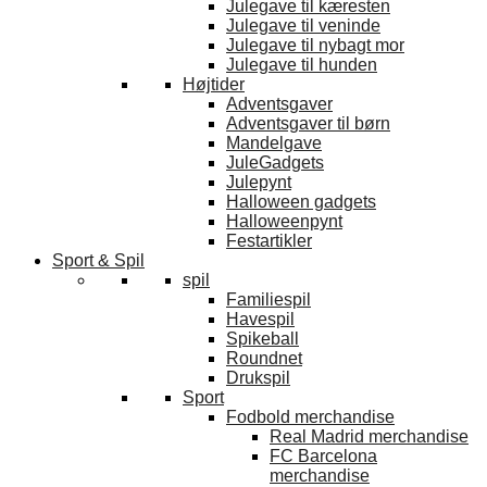
Julegave til kæresten
Julegave til veninde
Julegave til nybagt mor
Julegave til hunden
Højtider
Adventsgaver
Adventsgaver til børn
Mandelgave
JuleGadgets
Julepynt
Halloween gadgets
Halloweenpynt
Festartikler
Sport & Spil
spil
Familiespil
Havespil
Spikeball
Roundnet
Drukspil
Sport
Fodbold merchandise
Real Madrid merchandise
FC Barcelona
merchandise