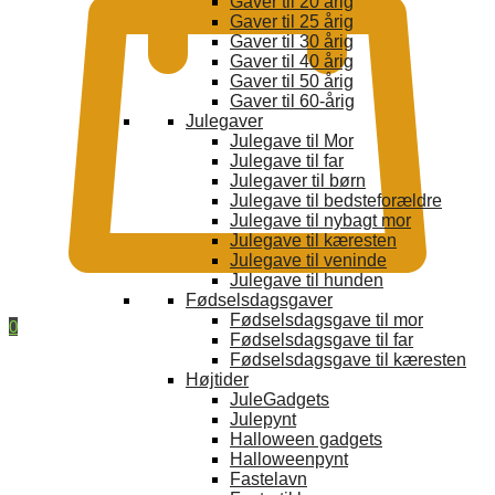
Gaver til 20 årig
Gaver til 25 årig
Gaver til 30 årig
Gaver til 40 årig
Gaver til 50 årig
Gaver til 60-årig
Julegaver
Julegave til Mor
Julegave til far
Julegaver til børn
Julegave til bedsteforældre
Julegave til nybagt mor
Julegave til kæresten
Julegave til veninde
Julegave til hunden
Fødselsdagsgaver
Fødselsdagsgave til mor
0
Fødselsdagsgave til far
Fødselsdagsgave til kæresten
Højtider
JuleGadgets
Julepynt
Halloween gadgets
Halloweenpynt
Fastelavn