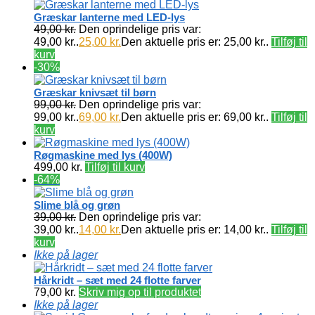
Græskar lanterne med LED-lys
49,00
kr.
Den oprindelige pris var:
49,00 kr..
25,00
kr.
Den aktuelle pris er: 25,00 kr..
Tilføj til
kurv
-30%
Græskar knivsæt til børn
99,00
kr.
Den oprindelige pris var:
99,00 kr..
69,00
kr.
Den aktuelle pris er: 69,00 kr..
Tilføj til
kurv
Røgmaskine med lys (400W)
499,00
kr.
Tilføj til kurv
-64%
Slime blå og grøn
39,00
kr.
Den oprindelige pris var:
39,00 kr..
14,00
kr.
Den aktuelle pris er: 14,00 kr..
Tilføj til
kurv
Ikke på lager
Hårkridt – sæt med 24 flotte farver
79,00
kr.
Skriv mig op til produktet
Ikke på lager