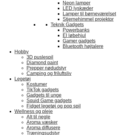
Neon lamper
LED lyskæder
Lamper til børneværelset
Stjernehimmel projektor
Teknik Gadgets
Powerbanks
El løbehjul
Gamer gadgets
Bluetooth højtalere
Hobby
3D puslespil
Diamond paint
Prepper nødudstyr
Camping og friluftsliv
Legetøj
Kostumer
TikTok gadgets
Gadgets til unge
Squid Game gadgets
Fidget legetøj og pop spil
Wellness og pleje
Alt til negle
Aroma væsker
Aroma diffusere
Træningsudstyr