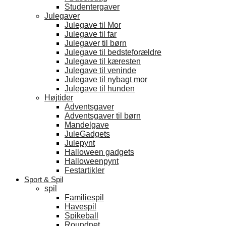
Studentergaver
Julegaver
Julegave til Mor
Julegave til far
Julegaver til børn
Julegave til bedsteforældre
Julegave til kæresten
Julegave til veninde
Julegave til nybagt mor
Julegave til hunden
Højtider
Adventsgaver
Adventsgaver til børn
Mandelgave
JuleGadgets
Julepynt
Halloween gadgets
Halloweenpynt
Festartikler
Sport & Spil
spil
Familiespil
Havespil
Spikeball
Roundnet