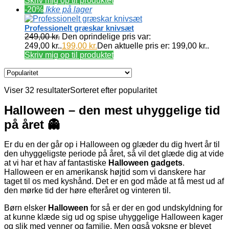
Skriv mig op til produktet
-20%
Ikke på lager
Professionelt græskar knivsæt
249,00
kr.
Den oprindelige pris var:
249,00 kr..
199,00
kr.
Den aktuelle pris er: 199,00 kr..
Skriv mig op til produktet
Viser 32 resultater
Sorteret efter popularitet
Halloween – den mest uhyggelige tid
på året 👻
Er du en der går op i Halloween og glæder du dig hvert år til
den uhyggeligste periode på året, så vil det glæde dig at vide
at vi har et hav af fantastiske
Halloween gadgets
.
Halloween er en amerikansk højtid som vi danskere har
taget til os med kyshånd. Det er en god måde at få mest ud af
den mørke tid der høre efteråret og vinteren til.
Børn elsker
Halloween
for så er der en god undskyldning for
at kunne klæde sig ud og spise uhyggelige Halloween kager
og slik med venner og familie. Men også voksne er blevet