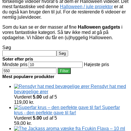
forskellige videoer hvoraf 6 af dem er Halloween videoer. Det
mest fantastiske ved denne
Halloween / jule projektor
er at
du også kan bruge den til jul. For de resterende 6 videoer er
nemlig julevideoer.
Som du kan se er der masser af fine
Halloween gadgets
i
vores fantastiske kategori. Så tøv ikke med at gå på
opdagelse. Vi håber du får en (u)hyggelig Halloween.
Søg
Søg
Soter efter pris
Mindste pris
Højeste pris
Filter
Mest populære produkter
Rensdyr hat med
bevægelige ører
Vurderet
5.00
ud af 5
119,00
kr.
Superfar
krus - den perfekte gave til far!
Vurderet
5.00
ud af 5
59,00
kr.