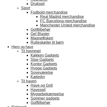
Drukspil
Sport
Fodbold merchandise
Real Madrid merchandise
FC Barcelona merchandise
Manchester United merchandise
Golftilbehør
Gel Blaster
Magnetfiskeri
Rulleskøjter til børn
Hjem og have
Til hjemmet
Køkken Gadgets
Stue Gadgets
Kontor Gadgets
Hygge Gadgets
Soveværelse
Kæledyr
Til haven
Have og Grill
Havespil
Myggebekæmpelse
Sommer gadgets
Golftilbehør
Elektronik