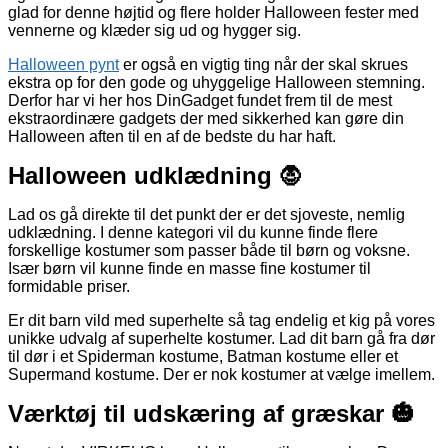
glad for denne højtid og flere holder Halloween fester med
vennerne og klæder sig ud og hygger sig.
Halloween pynt
er også en vigtig ting når der skal skrues
ekstra op for den gode og uhyggelige Halloween stemning.
Derfor har vi her hos DinGadget fundet frem til de mest
ekstraordinære gadgets der med sikkerhed kan gøre din
Halloween aften til en af de bedste du har haft.
Halloween udklædning 🧛
Lad os gå direkte til det punkt der er det sjoveste, nemlig
udklædning. I denne kategori vil du kunne finde flere
forskellige kostumer som passer både til børn og voksne.
Især børn vil kunne finde en masse fine kostumer til
formidable priser.
Er dit barn vild med superhelte så tag endelig et kig på vores
unikke udvalg af superhelte kostumer. Lad dit barn gå fra dør
til dør i et Spiderman kostume, Batman kostume eller et
Supermand kostume. Der er nok kostumer at vælge imellem.
Værktøj til udskæring af græskar 🎃