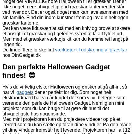
Noget der VIRKELIG høre Halloween til er græskar. Der er
ikke noget mere uhyggeligt end græskar lanterner der står
ved hver dør. Det er også noget man kan lave sammen med
sin familie. Find din indre kunstner frem og lav din helt egen
græskar lanterne.
Det kan være lidt svært at stå med en kniv og prøve at skære
et ansigt i et græskar og ligeledes svært at få alt fyldet ud.
Men med et græskar værktøjs kit kan du komme ret langt på
ingen tid.
Du finder flere forskelligt
værktøjer til udskæring af græskar
hos DinGadget.dk
Den perfekte Halloween Gadget
findes! 😍
Hvis du virkelig elsker
Halloween
og ønsker at gå all-in, så
har vi
gadgets
der er perfekt for dig. Som noget helt
ekstraordinært har vi i år fundet det som vi vil betegne som
værende den perfekte Halloween Gadget. Nemlig en mini
projektor som du kan bruge til at gøre dit hus til det
uhyggeligste hus nogensinde.
Med mini projektoren kan du projektere videoer op på et
lærred som du kan sætte op foran dine vinduer. På den måde
vil dine vinduer fremstår helt levende. Projektoren har i alt 12