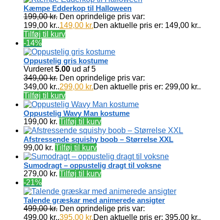
Kæmpe Edderkop til Halloween
199,00
kr.
Den oprindelige pris var:
199,00 kr..
149,00
kr.
Den aktuelle pris er: 149,00 kr..
Tilføj til kurv
-14%
Oppustelig gris kostume
Vurderet
5.00
ud af 5
349,00
kr.
Den oprindelige pris var:
349,00 kr..
299,00
kr.
Den aktuelle pris er: 299,00 kr..
Tilføj til kurv
Oppustelig Wavy Man kostume
199,00
kr.
Tilføj til kurv
Afstressende squishy boob – Størrelse XXL
99,00
kr.
Tilføj til kurv
Sumodragt – oppustelig dragt til voksne
279,00
kr.
Tilføj til kurv
-21%
Talende græskar med animerede ansigter
499,00
kr.
Den oprindelige pris var:
499,00 kr..
395,00
kr.
Den aktuelle pris er: 395,00 kr..