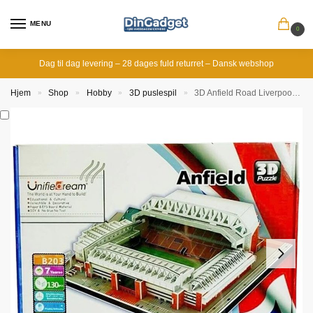
MENU
0
Dag til dag levering – 28 dages fuld returret – Dansk webshop
Hjem
Shop
Hobby
3D puslespil
3D Anfield Road Liverpool stadium puslespil
»
»
»
»