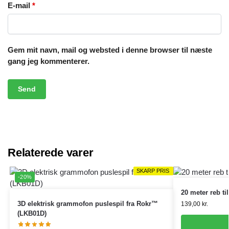
E-mail
*
Gem mit navn, mail og websted i denne browser til næste
gang jeg kommenterer.
Relaterede varer
SKARP PRIS
SKARP PRIS
-20%
20 meter reb t
3D elektrisk grammofon puslespil fra Rokr™
139,00
kr.
(LKB01D)