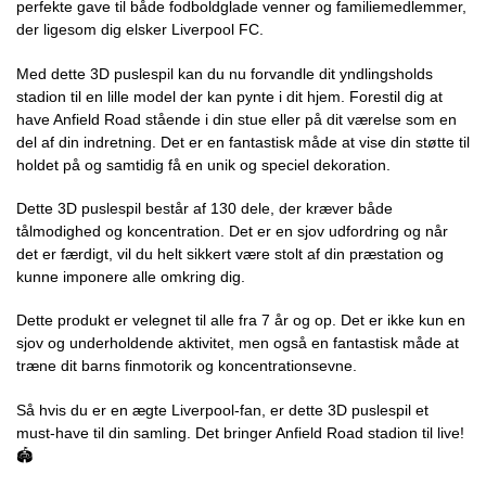
perfekte gave til både fodboldglade venner og familiemedlemmer,
der ligesom dig elsker Liverpool FC.
Med dette 3D puslespil kan du nu forvandle dit yndlingsholds
stadion til en lille model der kan pynte i dit hjem. Forestil dig at
have Anfield Road stående i din stue eller på dit værelse som en
del af din indretning. Det er en fantastisk måde at vise din støtte til
holdet på og samtidig få en unik og speciel dekoration.
Dette 3D puslespil består af 130 dele, der kræver både
tålmodighed og koncentration. Det er en sjov udfordring og når
det er færdigt, vil du helt sikkert være stolt af din præstation og
kunne imponere alle omkring dig.
Dette produkt er velegnet til alle fra 7 år og op. Det er ikke kun en
sjov og underholdende aktivitet, men også en fantastisk måde at
træne dit barns finmotorik og koncentrationsevne.
Så hvis du er en ægte Liverpool-fan, er dette 3D puslespil et
must-have til din samling. Det bringer Anfield Road stadion til live!
🏟️