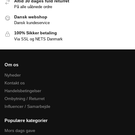
Altid 30 dages fuld returret
På alle uåbnede ordre
Dansk webshop
Dansk kundeservice
100% Sikker betaling
Via SSL og NETS Danmark
Om os
Nyheder
Kontakt os
Handelsbetingelser
Ombytning / Returret
Influencer / Samarbejde
Populære kategorier
Mors dags gave