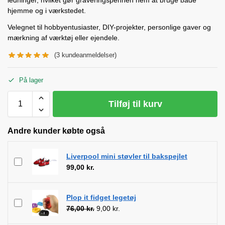
hjemme og i værkstedet.
Velegnet til hobbyentusiaster, DIY-projekter, personlige gaver og
mærkning af værktøj eller ejendele.
(
3
kundeanmeldelser)
På lager
Tilføj til kurv
Andre kunder købte også
Liverpool mini støvler til bakspejlet
99,00
kr.
Plop it fidget legetøj
76,00
kr.
9,00
kr.