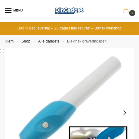
MENU
0
Dag til dag levering – 28 dages fuld returret – Dansk webshop
Hjem
Shop
Alle gadgets
Elektrisk graveringspen
»
»
»