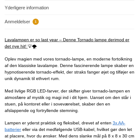
Yderligere information
Anmeldelser
1
Lavalampen er so last year – Denne Tornado lampe derimod er
det nye hit!
💡🌪️
Oplev magien med vores tornado-lampe, en moderne fortolkning
af den klassiske lavalampe. Denne fascinerende lampe skaber en
hypnotiserende tornado-effekt, der straks fanger øjet og tilføjer en
unik dynamik til ethvert rum.
Med livlige RGB LED-farver, der skifter giver tornado-lampen en
atmosfære af mystik og magi ind i dit hjem. Uanset om den står i
stuen, på kontoret eller i soveværelset, skaber den en
afslappende og fortryllende stemning.
Lampen er yderst praktisk og fleksibel, drevet af enten
3x AA-
batterier
eller via det medfølgende USB-kabel, hvilket gør den let
at placere, hvor du ønsker. Med dens slanke mål på 8 x 8 x 30 cm