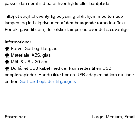
passer den nemt ind på enhver hylde eller bordplade.
Tilføj et strejf af eventyrlig belysning til dit hjem med tornado-
lampen, og lad dig rive med af den betagende tornado-effekt.
Perfekt gave til dem, der elsker lamper ud over det sædvanlige.
Informationer:
🌪️ Farve: Sort og klar glas
🌪️ Materiale: ABS, glas
🌪️ Mål: 8 x 8 x 30 cm
🌪️ Du får et USB kabel med der kan sættes til en USB
adapter/oplader. Har du ikke har en USB adapter, så kan du finde
en her:
Sort USB oplader til gadgets
Størrelser
Large, Medium, Small