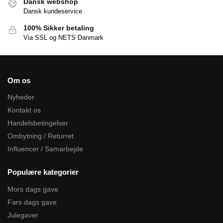
Dansk webshop
Dansk kundeservice
100% Sikker betaling
Via SSL og NETS Danmark
Om os
Nyheder
Kontakt os
Handelsbetingelser
Ombytning / Returret
Influencer / Samarbejde
Populære kategorier
Mors dags gave
Fars dags gave
Julegaver