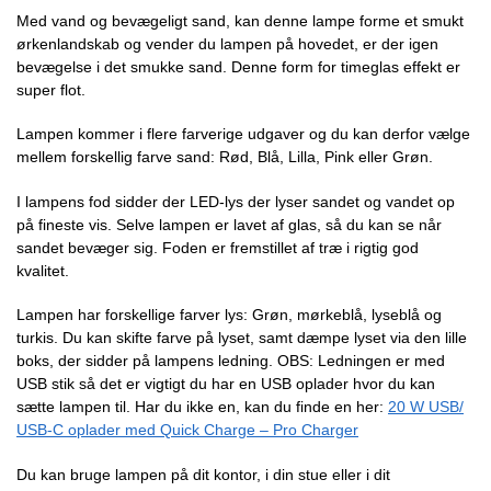
Med vand og bevægeligt sand, kan denne lampe forme et smukt
ørkenlandskab og vender du lampen på hovedet, er der igen
bevægelse i det smukke sand. Denne form for timeglas effekt er
super flot.
Lampen kommer i flere farverige udgaver og du kan derfor vælge
mellem forskellig farve sand: Rød, Blå, Lilla, Pink eller Grøn.
I lampens fod sidder der LED-lys der lyser sandet og vandet op
på fineste vis. Selve lampen er lavet af glas, så du kan se når
sandet bevæger sig. Foden er fremstillet af træ i rigtig god
kvalitet.
Lampen har forskellige farver lys: Grøn, mørkeblå, lyseblå og
turkis. Du kan skifte farve på lyset, samt dæmpe lyset via den lille
boks, der sidder på lampens ledning. OBS: Ledningen er med
USB stik så det er vigtigt du har en USB oplader hvor du kan
sætte lampen til. Har du ikke en, kan du finde en her:
20 W USB/
USB-C oplader med Quick Charge – Pro Charger
Du kan bruge lampen på dit kontor, i din stue eller i dit