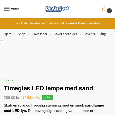
MENU
0
Dag til dag levering – 28 dages fuld returret – Dansk webshop
Hjem
Shop
Gave idéer
Gaver efter alder
Gaver til 60-årig
T
»
»
»
»
Tilbud!
Timeglas LED lampe med sand
149,00
kr.
259,00
kr.
-42%
Skab en rolig og hyggelig stemning med en smuk
sandlampe
med LED-lys.
Det bevægelige sand og vand danner et