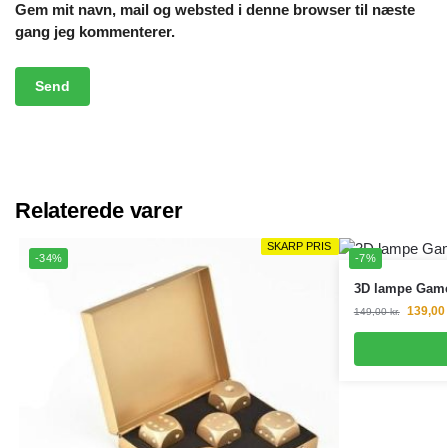
Gem mit navn, mail og websted i denne browser til næste
gang jeg kommenterer.
Relaterede varer
SKARP PRIS
SKARP PRIS
-34%
-7%
3D lampe Gam
139,00
149,00
kr.