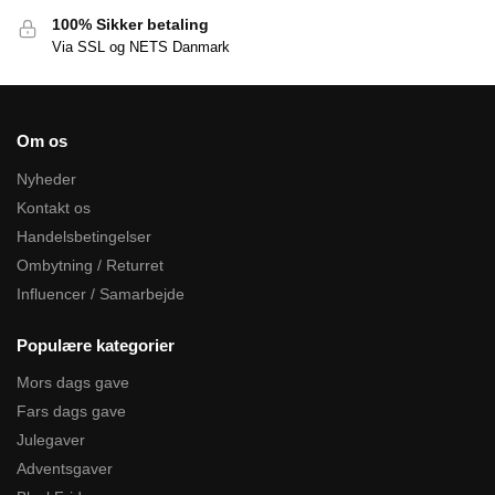
100% Sikker betaling
Via SSL og NETS Danmark
Om os
Nyheder
Kontakt os
Handelsbetingelser
Ombytning / Returret
Influencer / Samarbejde
Populære kategorier
Mors dags gave
Fars dags gave
Julegaver
Adventsgaver