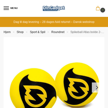
MENU
0
Dag til dag levering – 28 dages fuld returret – Dansk webshop
Hjem
Shop
Sport & Spil
Roundnet
Spikeball Atlas bolde 2-pak
»
»
»
»