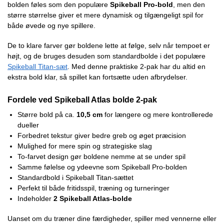
bolden føles som den populære
Spikeball Pro-bold
, men den
større størrelse giver et mere dynamisk og tilgængeligt spil for
både øvede og nye spillere.
De to klare farver gør boldene lette at følge, selv når tempoet er
højt, og de bruges desuden som standardbolde i det populære
Spikeball Titan-sæt
. Med denne praktiske 2-pak har du altid en
ekstra bold klar, så spillet kan fortsætte uden afbrydelser.
Fordele ved Spikeball Atlas bolde 2-pak
Større bold på ca.
10,5 cm
for længere og mere kontrollerede
dueller
Forbedret tekstur giver bedre greb og øget præcision
Mulighed for mere spin og strategiske slag
To-farvet design gør boldene nemme at se under spil
Samme følelse og ydeevne som Spikeball Pro-bolden
Standardbold i Spikeball Titan-sættet
Perfekt til både fritidsspil, træning og turneringer
Indeholder
2 Spikeball Atlas-bolde
Uanset om du træner dine færdigheder, spiller med vennerne eller