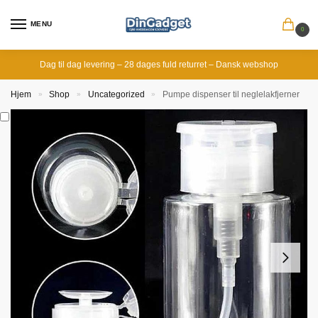
MENU
0
Dag til dag levering – 28 dages fuld returret – Dansk webshop
Hjem
Shop
Uncategorized
Pumpe dispenser til neglelakfjerner
»
»
»