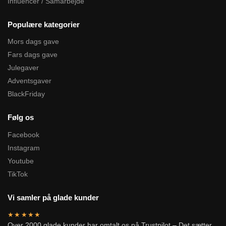
Influencer / Samarbejde
Populære kategorier
Mors dags gave
Fars dags gave
Julegaver
Adventsgaver
BlackFriday
Følg os
Facebook
Instagram
Youtube
TikTok
Vi samler på glade kunder
★★★★★
Over 2000 glade kunder har omtalt os på Trustpilot – Det sætter