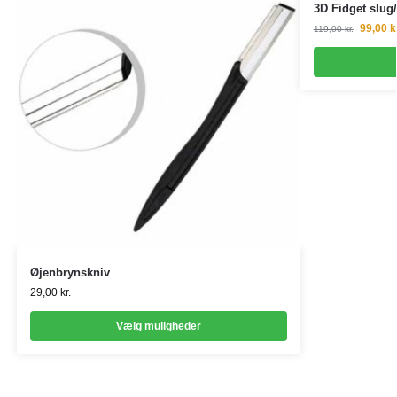
3D Fidget slug/
99,00
k
119,00
kr.
Øjenbrynskniv
29,00
kr.
Vælg muligheder