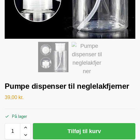
Pumpe dispenser til neglelakfjerner
39,00
kr.
På lager
Tilføj til kurv