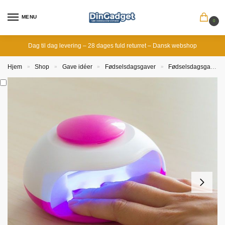
MENU
0
Dag til dag levering – 28 dages fuld returret – Dansk webshop
Hjem
Shop
Gave idéer
Fødselsdagsgaver
Fødselsdagsgave til kæresten
»
»
»
»