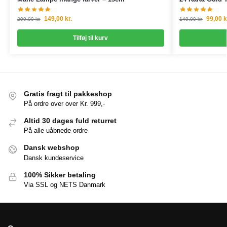
149,00
kr.
99,00
k
299,00
kr.
149,00
kr.
Tilføj til kurv
Gratis fragt til pakkeshop
På ordre over over Kr. 999,-
Altid 30 dages fuld returret
På alle uåbnede ordre
Dansk webshop
Dansk kundeservice
100% Sikker betaling
Via SSL og NETS Danmark