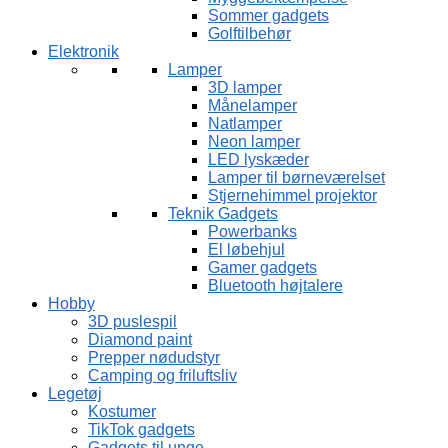
Sommer gadgets
Golftilbehør
Elektronik
Lamper
3D lamper
Månelamper
Natlamper
Neon lamper
LED lyskæder
Lamper til børneværelset
Stjernehimmel projektor
Teknik Gadgets
Powerbanks
El løbehjul
Gamer gadgets
Bluetooth højtalere
Hobby
3D puslespil
Diamond paint
Prepper nødudstyr
Camping og friluftsliv
Legetøj
Kostumer
TikTok gadgets
Gadgets til unge