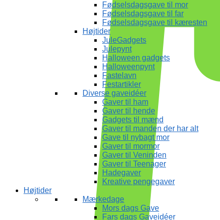
Fødselsdagsgave til mor
Fødselsdagsgave til far
Fødselsdagsgave til kæresten
Højtider
JuleGadgets
Julepynt
Halloween gadgets
Halloweenpynt
Fastelavn
Festartikler
Diverse gaveidéer
Gaver til ham
Gaver til hende
Gadgets til mænd
Gaver til manden der har alt
Gave til nybagt mor
Gaver til mormor
Gaver til Veninden
Gaver til Teenager
Hadegaver
Kreative pengegaver
Højtider
Mærkedage
Mors dags Gave
Fars dags Gaveidéer