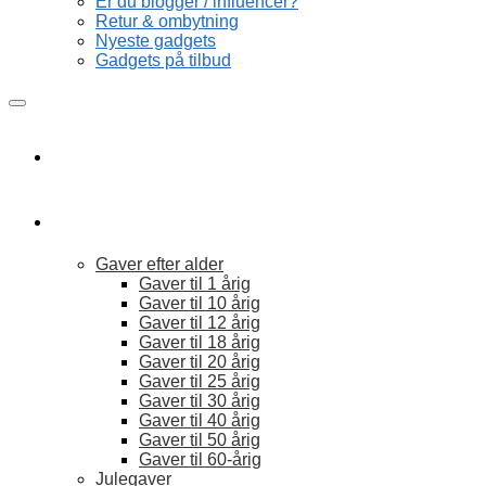
Er du blogger / influencer?
Retur & ombytning
Nyeste gadgets
Gadgets på tilbud
Forside
Gave idéer
Gaver efter alder
Gaver til 1 årig
Gaver til 10 årig
Gaver til 12 årig
Gaver til 18 årig
Gaver til 20 årig
Gaver til 25 årig
Gaver til 30 årig
Gaver til 40 årig
Gaver til 50 årig
Gaver til 60-årig
Julegaver