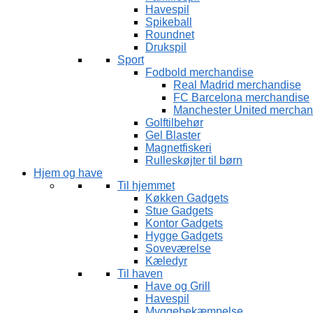
Havespil
Spikeball
Roundnet
Drukspil
Sport
Fodbold merchandise
Real Madrid merchandise
FC Barcelona merchandise
Manchester United merchan
Golftilbehør
Gel Blaster
Magnetfiskeri
Rulleskøjter til børn
Hjem og have
Til hjemmet
Køkken Gadgets
Stue Gadgets
Kontor Gadgets
Hygge Gadgets
Soveværelse
Kæledyr
Til haven
Have og Grill
Havespil
Myggebekæmpelse