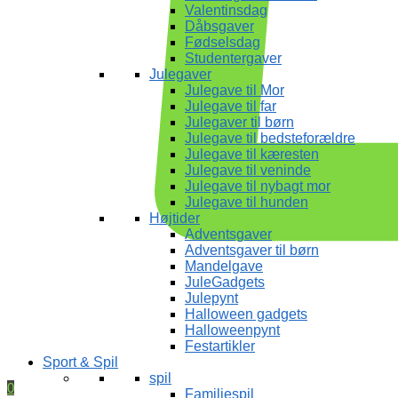
Valentinsdag
Dåbsgaver
Fødselsdag
Studentergaver
Julegaver
Julegave til Mor
Julegave til far
Julegaver til børn
Julegave til bedsteforældre
Julegave til kæresten
Julegave til veninde
Julegave til nybagt mor
Julegave til hunden
Højtider
Adventsgaver
Adventsgaver til børn
Mandelgave
JuleGadgets
Julepynt
Halloween gadgets
Halloweenpynt
Festartikler
Sport & Spil
spil
0
Familiespil