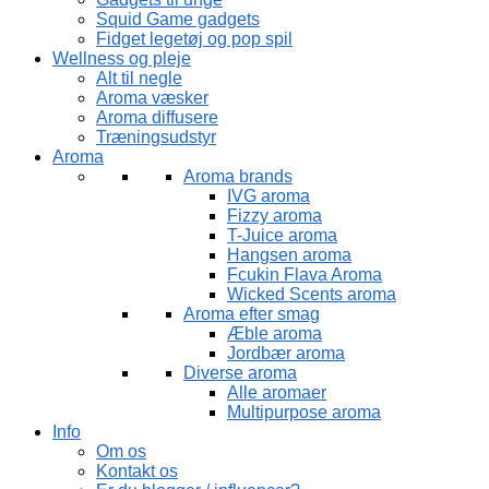
Squid Game gadgets
Fidget legetøj og pop spil
Wellness og pleje
Alt til negle
Aroma væsker
Aroma diffusere
Træningsudstyr
Aroma
Aroma brands
IVG aroma
Fizzy aroma
T-Juice aroma
Hangsen aroma
Fcukin Flava Aroma
Wicked Scents aroma
Aroma efter smag
Æble aroma
Jordbær aroma
Diverse aroma
Alle aromaer
Multipurpose aroma
Info
Om os
Kontakt os