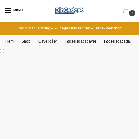
MENU
0
Dag til dag levering – 28 dages fuld returret – Dansk webshop
Hjem
Shop
Gave idéer
Fødselsdagsgaver
Fødselsdagsgave til far
»
»
»
»