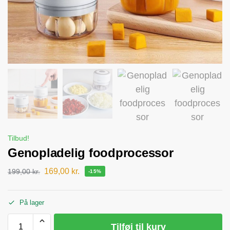
Tilbud!
Genopladelig foodprocessor
169,00
kr.
199,00
kr.
-15%
På lager
Tilføj til kurv