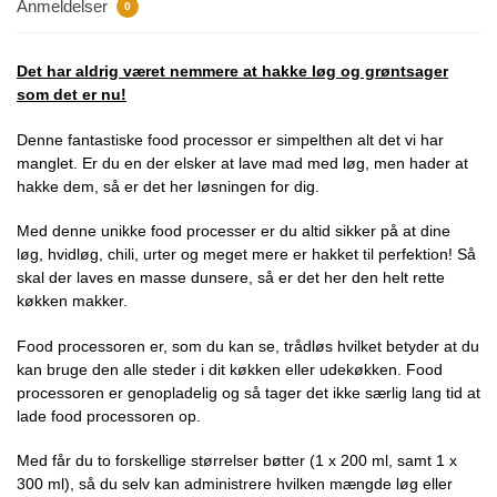
Anmeldelser
0
Det har aldrig været nemmere at hakke løg og grøntsager
som det er nu!
Denne fantastiske food processor er simpelthen alt det vi har
manglet. Er du en der elsker at lave mad med løg, men hader at
hakke dem, så er det her løsningen for dig.
Med denne unikke food processer er du altid sikker på at dine
løg, hvidløg, chili, urter og meget mere er hakket til perfektion! Så
skal der laves en masse dunsere, så er det her den helt rette
køkken makker.
Food processoren er, som du kan se, trådløs hvilket betyder at du
kan bruge den alle steder i dit køkken eller udekøkken. Food
processoren er genopladelig og så tager det ikke særlig lang tid at
lade food processoren op.
Med får du to forskellige størrelser bøtter (1 x 200 ml, samt 1 x
300 ml), så du selv kan administrere hvilken mængde løg eller