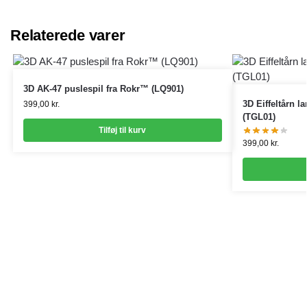
Relaterede varer
3D AK-47 puslespil fra Rokr™ (LQ901)
3D Eiffeltårn 
399,00
kr.
(TGL01)
Tilføj til kurv
399,00
kr.