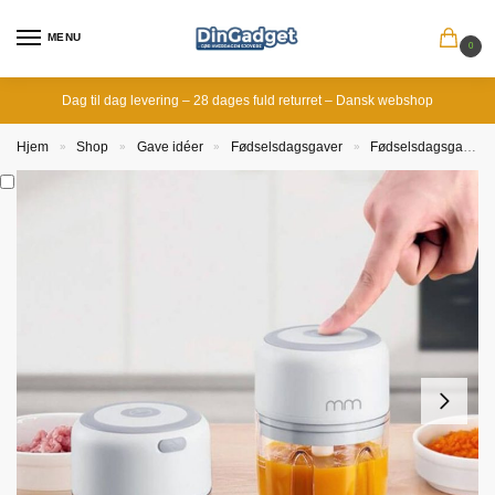
MENU
0
Dag til dag levering – 28 dages fuld returret – Dansk webshop
Hjem
Shop
Gave idéer
Fødselsdagsgaver
Fødselsdagsgave til mor
»
»
»
»