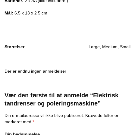
Batterier:
2 x AA (ikke inkluderet)
Mål:
6.5 x 13 x 2 5 cm
Størrelser
Large, Medium, Small
Der er endnu ingen anmeldelser
Vær den første til at anmelde “Elektrisk
tandrenser og poleringsmaskine”
Din e-mailadresse vil ikke blive publiceret.
Krævede felter er
markeret med
*
Din bedømmelse