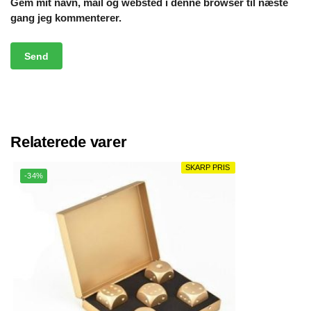
Gem mit navn, mail og websted i denne browser til næste
gang jeg kommenterer.
Relaterede varer
SKARP PRIS
SKARP PRIS
-34%