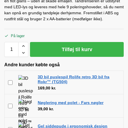
en flot glans – uden at skade emaljen. Tandrenseren er udstyret
med LED-lys og leveres med hele 9 poleringshoveder, så du nemt
kan opnå en grundig tandpleje derhjemme. Fremstillet i ABS og
rustfrit stål og bruger 2 x AA-batterier (medfølger ikke).
På lager
Tilføj til kurv
Andre kunder købte også
3D bil puslespil Rolife retro 3D bil fra
Rokr™ (TG504)
169,00
kr.
Nøglering med polet - Fars nøgler
39,00
kr.
Gel siddepude i ergonomisk design