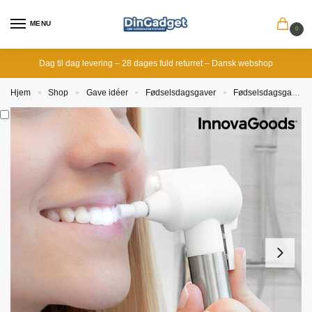
MENU
0
Dag til dag levering – 28 dages fuld returret – Dansk webshop
Hjem
Shop
Gave idéer
Fødselsdagsgaver
Fødselsdagsgave til kæresten
»
»
»
»