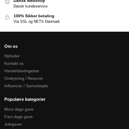
Dansk webshop
Dansk kundeservice
100% Sikker betaling
Via SSL og NETS Danmark
Om os
Nyheder
Kontakt os
Handelsbetingelser
Ombytning / Returret
Influencer / Samarbejde
Populære kategorier
Mors dags gave
Fars dags gave
Julegaver