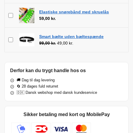
Elastiske snørebånd med skruelås
59,00
kr.
Smart bælte uden bæltespænde
99,00
kr.
49,00
kr.
Derfor kan du trygt handle hos os
🚚 Dag til dag levering
🔄 28 dages fuld returret
🇩🇰 Dansk webshop med dansk kundeservice
Sikker betaling med kort og MobilePay