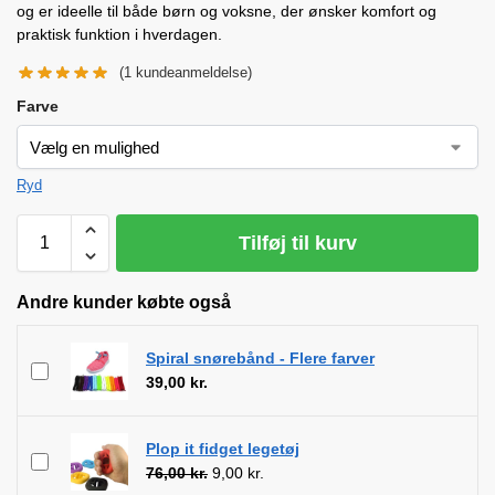
og er ideelle til både børn og voksne, der ønsker komfort og
praktisk funktion i hverdagen.
(
1
kundeanmeldelse)
Farve
Ryd
Tilføj til kurv
Andre kunder købte også
Spiral snørebånd - Flere farver
39,00
kr.
Plop it fidget legetøj
76,00
kr.
9,00
kr.