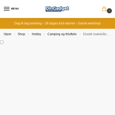
MENU
0
Dag til dag levering – 28 dages fuld returret – Dansk webshop
Hjem
Shop
Hobby
Camping og friluftsliv
Elastik snørebånd med lukkesystem
»
»
»
»