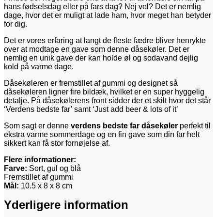
hans fødselsdag eller på fars dag? Nej vel? Det er nemlig
dage, hvor det er muligt at lade ham, hvor meget han betyder
for dig.
Det er vores erfaring at langt de fleste fædre bliver henrykte
over at modtage en gave som denne dåsekøler. Det er
nemlig en unik gave der kan holde øl og sodavand dejlig
kold på varme dage.
Dåsekøleren er fremstillet af gummi og designet så
dåsekøleren ligner fire bildæk, hvilket er en super hyggelig
detalje. På dåsekølerens front sidder der et skilt hvor det står
‘Verdens bedste far’ samt ‘Just add beer & lots of it’
Som sagt er denne
verdens bedste far
dåsekøler
perfekt til
ekstra varme sommerdage og en fin gave som din far helt
sikkert kan få stor fornøjelse af.
Flere informationer:
Farve:
Sort, gul og blå
Fremstillet af gummi
Mål:
10.5 x 8 x 8 cm
Yderligere information