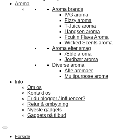
Aroma
Aroma brands
IVG aroma
Fizzy aroma
T-Juice aroma
Hangsen aroma
Fcukin Flava Aroma
Wicked Scents aroma
Aroma efter smag
Æble aroma
Jordbær aroma
Diverse aroma
Alle aromaer
Multipurpose aroma
Info
Om os
Kontakt os
Er du blogger / influencer?
Retur & ombytning
Nyeste gadgets
Gadgets på tilbud
Forside