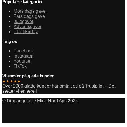
Populære kategorier
Mors dags gave
Fars dags gave
Julegaver
Adventsgaver
BlackFriday
Følg os
Facebook
Instagram
Youtube
TikTok
Vi samler på glade kunder
★★★★★
Over 2000 glade kunder har omtalt os på Trustpilot – Det
sætter vi en ære i
© Dingadget.dk / Mica Nord Aps 2024