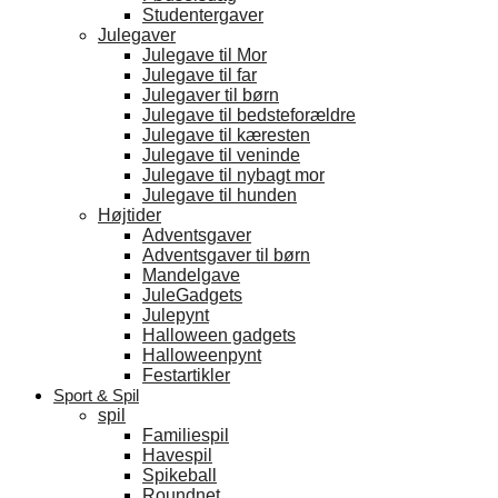
Studentergaver
Julegaver
Julegave til Mor
Julegave til far
Julegaver til børn
Julegave til bedsteforældre
Julegave til kæresten
Julegave til veninde
Julegave til nybagt mor
Julegave til hunden
Højtider
Adventsgaver
Adventsgaver til børn
Mandelgave
JuleGadgets
Julepynt
Halloween gadgets
Halloweenpynt
Festartikler
Sport & Spil
spil
Familiespil
Havespil
Spikeball
Roundnet