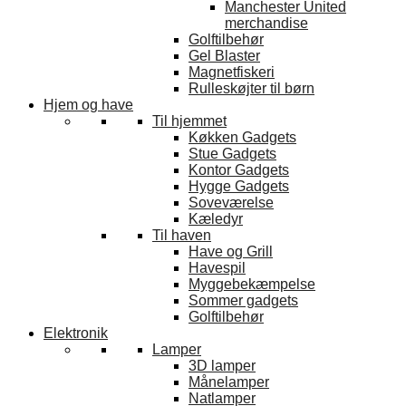
Manchester United
merchandise
Golftilbehør
Gel Blaster
Magnetfiskeri
Rulleskøjter til børn
Hjem og have
Til hjemmet
Køkken Gadgets
Stue Gadgets
Kontor Gadgets
Hygge Gadgets
Soveværelse
Kæledyr
Til haven
Have og Grill
Havespil
Myggebekæmpelse
Sommer gadgets
Golftilbehør
Elektronik
Lamper
3D lamper
Månelamper
Natlamper