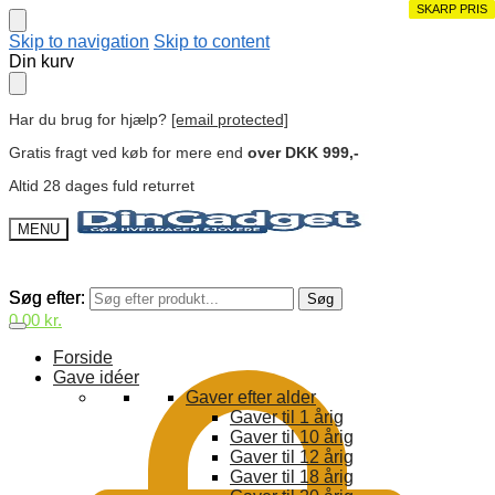
SKARP PRIS
SKARP PRIS
SKARP PRIS
SKARP PRIS
Skip to navigation
Skip to content
Din kurv
Har du brug for hjælp?
[email protected]
Gratis fragt ved køb for mere end
over DKK 999,-
Altid 28 dages fuld returret
MENU
Søg efter:
Søg efter:
Søg
Søg
0,00
kr.
Forside
Gave idéer
Gaver efter alder
Gaver til 1 årig
Gaver til 10 årig
Gaver til 12 årig
Gaver til 18 årig