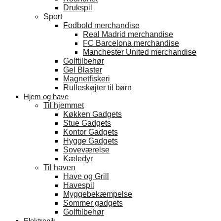
Drukspil
Sport
Fodbold merchandise
Real Madrid merchandise
FC Barcelona merchandise
Manchester United merchandise
Golftilbehør
Gel Blaster
Magnetfiskeri
Rulleskøjter til børn
Hjem og have
Til hjemmet
Køkken Gadgets
Stue Gadgets
Kontor Gadgets
Hygge Gadgets
Soveværelse
Kæledyr
Til haven
Have og Grill
Havespil
Myggebekæmpelse
Sommer gadgets
Golftilbehør
Elektronik