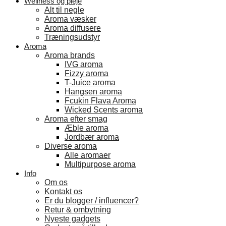
Wellness og pleje
Alt til negle
Aroma væsker
Aroma diffusere
Træningsudstyr
Aroma
Aroma brands
IVG aroma
Fizzy aroma
T-Juice aroma
Hangsen aroma
Fcukin Flava Aroma
Wicked Scents aroma
Aroma efter smag
Æble aroma
Jordbær aroma
Diverse aroma
Alle aromaer
Multipurpose aroma
Info
Om os
Kontakt os
Er du blogger / influencer?
Retur & ombytning
Nyeste gadgets