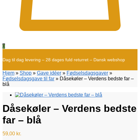
0
Dag til dag levering – 28 dages fuld returret – Dansk webshop
Hjem
»
Shop
»
Gave idéer
»
Fødselsdagsgaver
»
Fødselsdagsgave til far
»
Dåsekøler – Verdens bedste far –
blå
Dåsekøler – Verdens bedste
far – blå
59,00
kr.