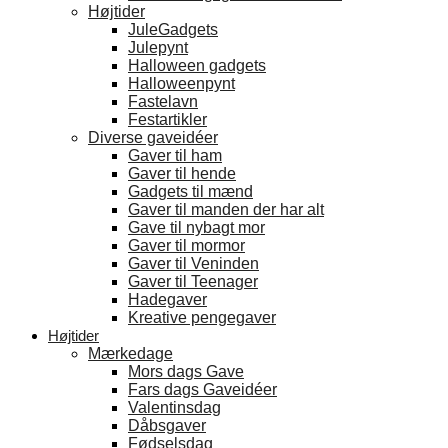
Højtider
JuleGadgets
Julepynt
Halloween gadgets
Halloweenpynt
Fastelavn
Festartikler
Diverse gaveidéer
Gaver til ham
Gaver til hende
Gadgets til mænd
Gaver til manden der har alt
Gave til nybagt mor
Gaver til mormor
Gaver til Veninden
Gaver til Teenager
Hadegaver
Kreative pengegaver
Højtider
Mærkedage
Mors dags Gave
Fars dags Gaveidéer
Valentinsdag
Dåbsgaver
Fødselsdag