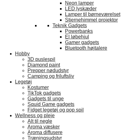
Neon lamper
LED lyskæder
Lamper til børneværelset
Stjernehimmel projektor
Teknik Gadgets
Powerbanks
El løbehjul
Gamer gadgets
Bluetooth højtalere
Hobby
3D puslespil
Diamond paint
Prepper nødudstyr
Camping og friluftsliv
Legetøj
Kostumer
TikTok gadgets
Gadgets til unge
Squid Game gadgets
Fidget legetøj og pop spil
Wellness og pleje
Alt til negle
Aroma væsker
Aroma diffusere
Træningsudstyr