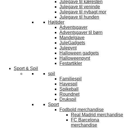
Julegave til kæresten
Julegave til veninde
Julegave til nybagt mor
Julegave til hunden
Højtider
Adventsgaver
Adventsgaver til børn
Mandelgave
JuleGadgets
Julepynt
Halloween gadgets
Halloweenpynt
Festartikler
Sport & Spil
spil
Familiespil
Havespil
Spikeball
Roundnet
Drukspil
Sport
Fodbold merchandise
Real Madrid merchandise
FC Barcelona
merchandise