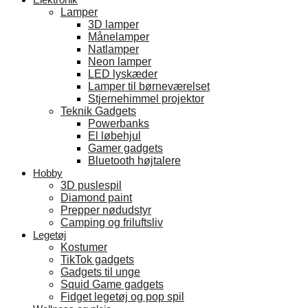
Lamper
3D lamper
Månelamper
Natlamper
Neon lamper
LED lyskæder
Lamper til børneværelset
Stjernehimmel projektor
Teknik Gadgets
Powerbanks
El løbehjul
Gamer gadgets
Bluetooth højtalere
Hobby
3D puslespil
Diamond paint
Prepper nødudstyr
Camping og friluftsliv
Legetøj
Kostumer
TikTok gadgets
Gadgets til unge
Squid Game gadgets
Fidget legetøj og pop spil