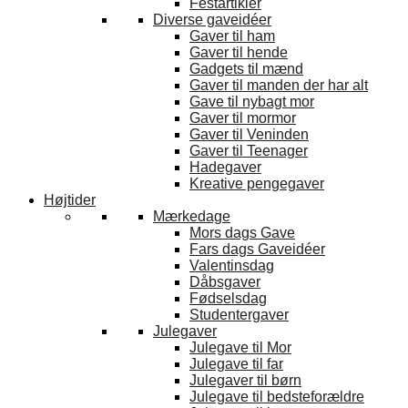
Festartikler
Diverse gaveidéer
Gaver til ham
Gaver til hende
Gadgets til mænd
Gaver til manden der har alt
Gave til nybagt mor
Gaver til mormor
Gaver til Veninden
Gaver til Teenager
Hadegaver
Kreative pengegaver
Højtider
Mærkedage
Mors dags Gave
Fars dags Gaveidéer
Valentinsdag
Dåbsgaver
Fødselsdag
Studentergaver
Julegaver
Julegave til Mor
Julegave til far
Julegaver til børn
Julegave til bedsteforældre